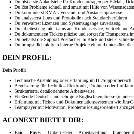
Du bist erste Anlaufstelle für Kundenanfragen per E-Mail, Tic
Du löst Probleme schnell und smart mit Hilfe von Wissensda
Du koordinierst RMA-, Versand- und Austauschprozesse
Du analysierst Logs und Protokolle nach Standardverfahren
Du verwaltest Lizenzen und Systemzugänge zuverlässig
Du arbeitest eng mit Teams aus Kundenservice, Vertrieb und
Du dokumentierst Tickets präzise und sorgst für Transparenz i
Du behältst die Support-Postfächer im Blick und stellst schnell
Du bringst dich aktiv in interne Projekte ein und unterstützt di
DEIN PROFIL:
Dein Profil:
Technische Ausbildung oder Erfahrung im IT-/Supportbereich
Begeisterung für Technik – Elektronik, Drohnen oder Luftfahrt
Strukturierte, detailorientierte Arbeitsweise
Fließende Deutsch- und sehr gute Englischkenntnisse (mindest
Erfahrung mit Ticket- und Dokumentationssystemen wie Jira/Co
Teamplayer mit Motivation, Probleme lösungsorientiert anzuge
ACONEXT BIETET DIR:
Fair Pay+
: Unbefristeter Arbeitsvertrag/ branchenüb